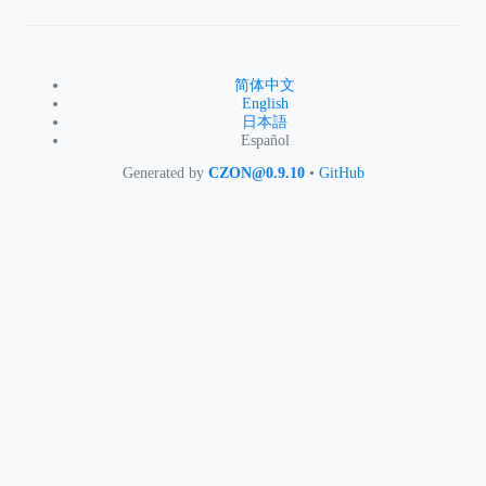
简体中文
English
日本語
Español
Generated by
CZON@0.9.10
•
GitHub