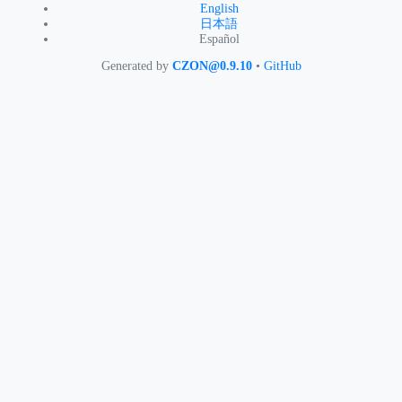
English
日本語
Español
Generated by
CZON@0.9.10
•
GitHub