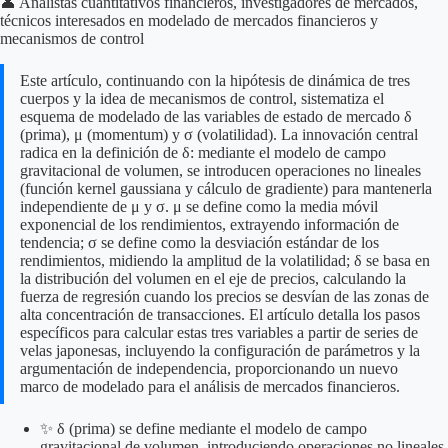
👤 Analistas cuantitativos financieros, investigadores de mercados,
técnicos interesados en modelado de mercados financieros y
mecanismos de control
Este artículo, continuando con la hipótesis de dinámica de tres
cuerpos y la idea de mecanismos de control, sistematiza el
esquema de modelado de las variables de estado de mercado δ
(prima), μ (momentum) y σ (volatilidad). La innovación central
radica en la definición de δ: mediante el modelo de campo
gravitacional de volumen, se introducen operaciones no lineales
(función kernel gaussiana y cálculo de gradiente) para mantenerla
independiente de μ y σ. μ se define como la media móvil
exponencial de los rendimientos, extrayendo información de
tendencia; σ se define como la desviación estándar de los
rendimientos, midiendo la amplitud de la volatilidad; δ se basa en
la distribución del volumen en el eje de precios, calculando la
fuerza de regresión cuando los precios se desvían de las zonas de
alta concentración de transacciones. El artículo detalla los pasos
específicos para calcular estas tres variables a partir de series de
velas japonesas, incluyendo la configuración de parámetros y la
argumentación de independencia, proporcionando un nuevo
marco de modelado para el análisis de mercados financieros.
✨ δ (prima) se define mediante el modelo de campo
gravitacional de volumen, introduciendo operaciones no lineales