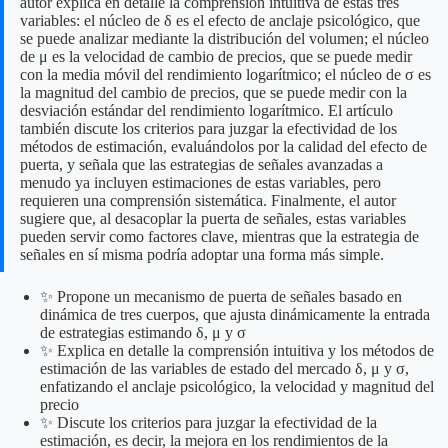
autor explica en detalle la comprensión intuitiva de estas tres
variables: el núcleo de δ es el efecto de anclaje psicológico, que
se puede analizar mediante la distribución del volumen; el núcleo
de μ es la velocidad de cambio de precios, que se puede medir
con la media móvil del rendimiento logarítmico; el núcleo de σ es
la magnitud del cambio de precios, que se puede medir con la
desviación estándar del rendimiento logarítmico. El artículo
también discute los criterios para juzgar la efectividad de los
métodos de estimación, evaluándolos por la calidad del efecto de
puerta, y señala que las estrategias de señales avanzadas a
menudo ya incluyen estimaciones de estas variables, pero
requieren una comprensión sistemática. Finalmente, el autor
sugiere que, al desacoplar la puerta de señales, estas variables
pueden servir como factores clave, mientras que la estrategia de
señales en sí misma podría adoptar una forma más simple.
✨ Propone un mecanismo de puerta de señales basado en
dinámica de tres cuerpos, que ajusta dinámicamente la entrada
de estrategias estimando δ, μ y σ
✨ Explica en detalle la comprensión intuitiva y los métodos de
estimación de las variables de estado del mercado δ, μ y σ,
enfatizando el anclaje psicológico, la velocidad y magnitud del
precio
✨ Discute los criterios para juzgar la efectividad de la
estimación, es decir, la mejora en los rendimientos de la