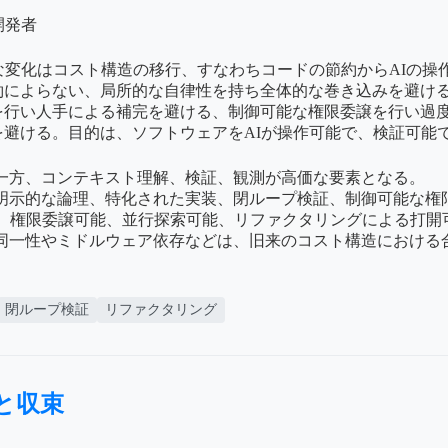
開発者
な変化はコスト構造の移行、すなわちコードの節約からAIの操
約によらない、局所的な自律性を持ち全体的な巻き込みを避け
を行い人手による補完を避ける、制御可能な権限委譲を行い過
避ける。目的は、ソフトウェアをAIが操作可能で、検証可能
る一方、コンテキスト理解、検証、観測が高価な要素となる。
、明示的な論理、特化された実装、閉ループ検証、制御可能な権
能、権限委譲可能、並行探索可能、リファクタリングによる打
同一性やミドルウェア依存などは、旧来のコスト構造における
閉ループ検証
リファクタリング
と収束