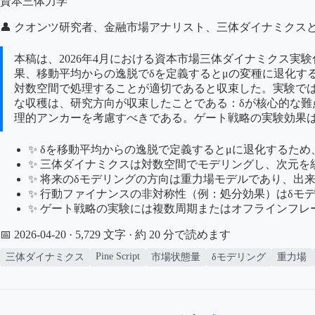
資本三体力学
👤 クオンツ研究者、金融市場アナリスト、三体ダイナミクス
本稿は、2026年4月における資本市場三体ダイナミクス実験化
果、移動平均からの逸脱でδを定義するとμの変種に退化す
対数空間で処理することが適切であると収束した。実験で
な収穫は、研究方向が収束したことである：δが核心的な
理的アンカーを考慮すべきである。ゲート戦略の実験効果
✨ δを移動平均からの逸脱で定義するとμに退化するた
✨ 三体ダイナミクスは対数空間でモデリングし、次元を
✨ 将来のδモデリングの方向は重力場モデルであり、出
✨ 行動ファイナンスの非対称性（例：処分効果）はδモ
✨ ゲート戦略の実験には複数周期またはオフラインフ
📅 2026-04-20
· 5,729 文字 · 約 20 分で読めます
Pine Script
三体ダイナミクス
市場状態量
δモデリング
重力場