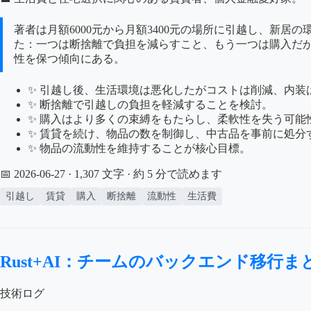
著者は月額6000元から月額3400元の場所に引越し、新
た：一つは断捨離で負担を減らすこと、もう一つは購入だ
性を保つ傾向にある。
✨ 引越し後、生活環境は悪化したがコストは削減、内装
✨ 断捨離で引越しの負担を軽減することを検討。
✨ 購入はより多くの束縛をもたらし、柔軟性を失う可能
✨ 賃貸を続け、物品の数を制御し、中古品を事前に処分
✨ 物品の流動性を維持することが核心目標。
📅 2026-06-27
· 1,307 文字 · 約 5 分で読めます
引越し
賃貸
購入
断捨離
流動性
生活費
Rust+AI：チームのバックエンド移行ま
技術ログ