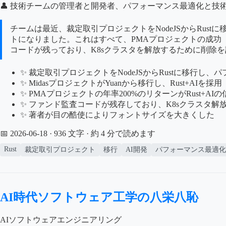
👤 技術チームの管理者と開発者、パフォーマンス最適化と技
チームは最近、裁定取引プロジェクトをNodeJSからRustに
トになりました。これはすべて、PMAプロジェクトの成功（年
コードが残っており、K8sクラスタを解放するために削除
✨ 裁定取引プロジェクトをNodeJSからRustに移行し
✨ MidasプロジェクトがYuanから移行し、Rust+AIを採用
✨ PMAプロジェクトの年率200%のリターンがRust+AI
✨ ファンド監査コードが残存しており、K8sクラスタ
✨ 著者が目の酷使によりフォントサイズを大きくした
📅 2026-06-18
· 936 文字 · 約 4 分で読めます
Rust
裁定取引プロジェクト
移行
AI開発
パフォーマンス最適化
AI時代ソフトウェア工学の八栄八恥
AIソフトウェアエンジニアリング