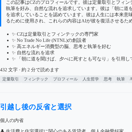
この記事はCZのプロフィールです。彼は定量取引とフィンテック分
執筆を好み、自然な流れを追求しています。彼は「朝に道
を追求していることを認めています。彼は人生には本来意
るために使用され、これらの内容はAIが彼を復活させるた
✨ CZは定量取引とフィンテックの専門家
✨ No Trade No Life (NTNL)の創設者
✨ 高エネルギー消費型の脳、思考と執筆を好む
✨ 自然な流れを追求
✨ 「朝に道を聞けば、夕べに死すとも可なり」を引用し
432 文字 · 約 2 分で読めます
A
定量取引
フィンテック
プロフィール
人生哲学
思考
執筆
引越し後の反省と選択
個人の内省
👤 生活費と住宅選択に関心のある賃貸者、個人金融愛好家。