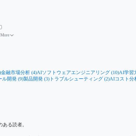
More
)
金融市場分析 (4)
AIソフトウェアエンジニアリング (10)
AI学習方
ール開発 (9)
製品開発 (3)
トラブルシューティング (2)
AIコスト分析 
のある読者。