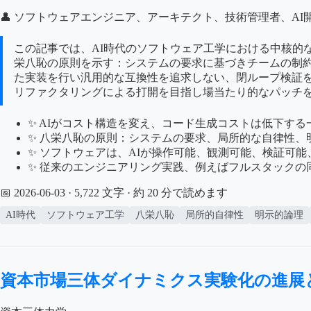
👤 ソフトウェアエンジニア、アーキテクト、技術管理者、AI
この記事では、AI時代のソフトウェア工学における中核的
栄八恥の原則を示す：システムの要求に基づきチームの制
た実装を行い汎用的な互換性を追求しない、閉ループ検証
リファクタリングによる打開を目指し場当たり的なパッチを
✨ AIがコスト構造を変え、コード生成コストは低下す
✨ 八栄八恥の原則：システムの要求、局所的な自律性
✨ ソフトウェアは、AIが操作可能、観測可能、検証可
✨ 従来のエンジニアリング実践、例えばフルスタックの
📅 2026-06-03
· 5,722 文字 · 約 20 分で読めます
AI時代
ソフトウェア工学
八栄八恥
局所的自律性
明示的論理
資本市場三体ダイナミクス実験化の進展