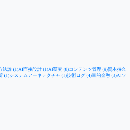
法論 (1)
AI面接設計 (1)
AI研究 (8)
コンテンツ管理 (9)
資本持久
(1)
システムアーキテクチャ (1)
技術ログ (4)
量的金融 (3)
AIソ