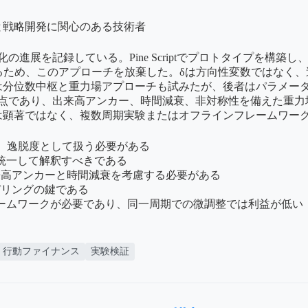
と戦略開発に関心のある技術者
の進展を記録している。Pine Scriptでプロトタイプを構築
るため、このアプローチを放棄した。δは方向性変数ではなく
は分位数中枢と重力場アプローチも試みたが、後者はパラメー
難点であり、出来高アンカー、時間減衰、非対称性を備えた重力
は顕著ではなく、複数周期実験またはオフラインフレームワー
め、逸脱度として扱う必要がある
統一して解釈すべきである
来高アンカーと時間減衰を考慮する必要がある
デリングの鍵である
レームワークが必要であり、同一周期での微調整では利益が低い
行動ファイナンス
実験検証