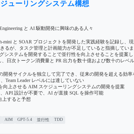
AIM スケジューリングシステム構想
gineering と AI 駆動開発に興味のある人々
して auth-mini と SOAR プロジェクトを開発した実践経験を記録し、現在
できるが、タスク管理と計画能力が不足していると指摘していま
r）スケジューリングシステムを開発することで並行性を向上させることを提案しま
整し、日次トークン消費量と PR 出力を数十億および数十のレ
成から PR マージまでの開発サイクルを独立して完了でき、従来の開発を超える効
eam Leader レベルには達していない
開発効率を向上させる AIM スケジューリングシステムの開発を提案
、API 設計が不要で、AI が直接 SQL を操作可能
に向上すると予想
AIM
GPT-5.4
TDD
並行性