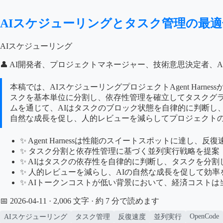
AIスケジューリングとタスク管理の最
AIスケジューリング
👤 AI開発者、プロジェクトマネージャー、技術意思決定者、
本稿では、AIスケジューリングプロジェクトAgent Ha
スクを基本単位に分割し、依存性管理を確立してタスクグラフ
ムを通じて、AIはタスクのブロック状態を自律的に判断し
自然な成長を促し、人的レビューを減らしてプロジェクト
✨ Agent Harnessは性能のスイートスポットに達し
✨ タスク分割と依存性管理に基づく並列実行戦略を提案
✨ AIはタスクの依存性を自律的に判断し、タスクを分
✨ 人的レビューを減らし、AIの自然な成長を促して効
✨ AIトークンコストが低い背景において、経済コスト
📅 2026-04-11
· 2,006 文字 · 約 7 分で読めます
OpenCode
AIスケジューリング
タスク管理
反復速度
並列実行