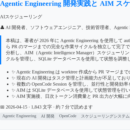
Agentic Engineering 開発実践と 
AIスケジューリング
👤 AI 開発者、ソフトウェアエンジニア、技術管理者、Agentic En
本稿は、著者が 2026 年に Agentic Engineering を使用
ら PR のマージまでの完全な作業サイクルを独立して完了
分析し、AIM（Agentic Intelligence Manage
クルを管理し、SQLite データベースを使用して状態を調
✨ Agentic Engineering は worktree 作
✨ 現在の AI 開発はタスク管理と計画能力が不足しており、T
✨ 複数の OpenCode Session を管理し、並行性と
✨ AIM は SQLite データベースを使用して状態管理を行い
✨ AIM 実施後、日次トークン消費量と PR 出力が大幅
📅 2026-04-15
· 1,843 文字 · 約 7 分で読めます
Agentic Engineering
OpenCode
AI 開発
スケジューリングシステム