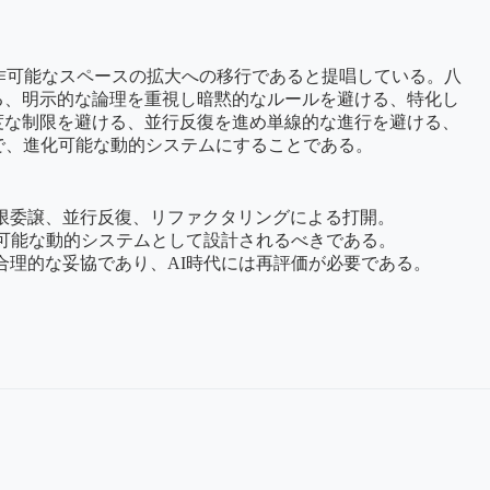
作可能なスペースの拡大への移行であると提唱している。八
る、明示的な論理を重視し暗黙的なルールを避ける、特化し
度な制限を避ける、並行反復を進め単線的な進行を避ける、
で、進化可能な動的システムにすることである。
限委譲、並行反復、リファクタリングによる打開。
開可能な動的システムとして設計されるべきである。
合理的な妥協であり、AI時代には再評価が必要である。