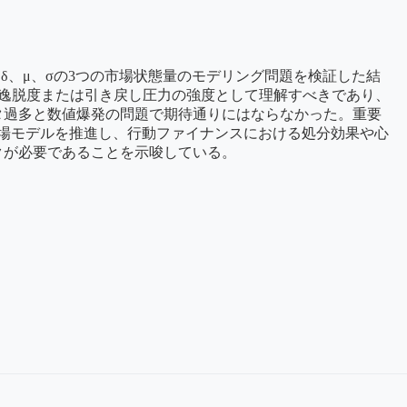
し、δ、μ、σの3つの市場状態量のモデリング問題を検証した結
、逸脱度または引き戻し圧力の強度として理解すべきであり、
タ過多と数値爆発の問題で期待通りにはならなかった。重要
場モデルを推進し、行動ファイナンスにおける処分効果や心
クが必要であることを示唆している。