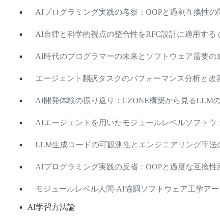
AIプログラミング実践の考察：OOPと過剰互換性の問題 (2
AI自律と科学的視点の整合性をRFC設計に適用する (2026
AI時代のプログラマーの未来とソフトウェア需要の成長トレ
エージェント翻訳タスクのパフォーマンス分析と改善案 (20
AI開発体験の振り返り：CZONE構築から見るLLMの限界と
AIエージェントを用いたモジュールレベルソフトウェア工
LLM生成コードの可観測性とエンジニアリング手法の考察 (
AIプログラミング実践の反省：OOPと過度な互換性回避 (2
モジュールレベル人間-AI協調ソフトウェア工学アーキテクチ
AI学習方法論