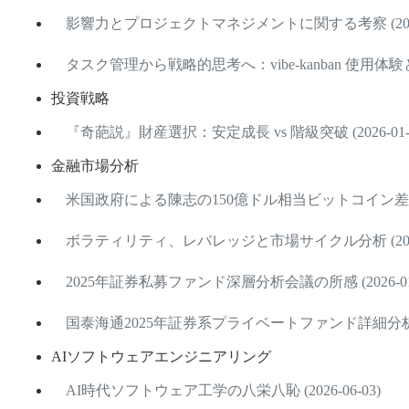
影響力とプロジェクトマネジメントに関する考察 (2026-
タスク管理から戦略的思考へ：vibe-kanban 使用体験と考察 
投資戦略
『奇葩説』財産選択：安定成長 vs 階級突破 (2026-01-2
金融市場分析
米国政府による陳志の150億ドル相当ビットコイン差し押さえ
ボラティリティ、レバレッジと市場サイクル分析 (2026-
2025年証券私募ファンド深層分析会議の所感 (2026-01-
国泰海通2025年証券系プライベートファンド詳細分析 (202
AIソフトウェアエンジニアリング
AI時代ソフトウェア工学の八栄八恥 (2026-06-03)