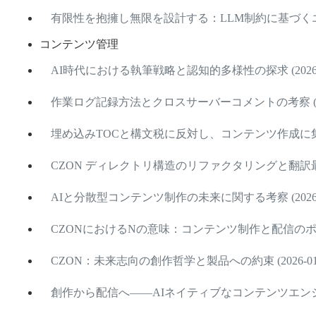
有限性を抱擁し無限を設計する：LLM制約に基づくエージ
コンテンツ管理
AI時代における執筆戦略と認知的多様性の探求 (2026-0
作業ログ記録方法とクロスサーバーコメントの考察 (2026
埋め込みTOCと構文税に反対し、コンテンツ作成に集中 (2
CZON ディレクトリ構造のリファクタリングと翻訳最適化 (
AIと分散型コンテンツ制作の未来に関する考察 (2026-0
CZONにおけるNの意味：コンテンツ制作と配信のポテンシ
CZON：未来志向の創作哲学と製品への約束 (2026-01-
創作から配信へ――AIネイティブなコンテンツエンジンの構築