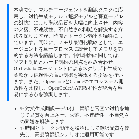
本稿では、マルチエージェントを翻訳タスクに応
用し、対抗生成モデル（翻訳モデルと審査モデル
の対抗）により翻訳品質を大幅に向上させ、内容
の欠落、不連続性、不自然さの問題を解決する方
法を探りますが、時間とトークン効率を犠牲にし
ています。同時に、メモリ最適化戦略として、エ
ージェントを単一プロセスに統合してメモリを節
約する方法を議論します。制御制約に関しては、
ソフト制約とハード制約の利点を組み合わせ、
Orchestratorエージェントによるスクリプト生成で
柔軟かつ信頼性の高い制御を実現する提案を行い
ます。また、OpenCodeとClaudeのエコシステム開
放性を比較し、OpenCodeのAPI親和性が統合を容
易にする点を強調します。
✨ 対抗生成翻訳モデルは、翻訳と審査の対抗を通
じて品質を向上させ、欠落、不連続性、不自然さ
の問題を解決します
✨ 時間とトークン効率を犠牲にして翻訳品質を優
先し、高品質翻訳シナリオに適用可能です