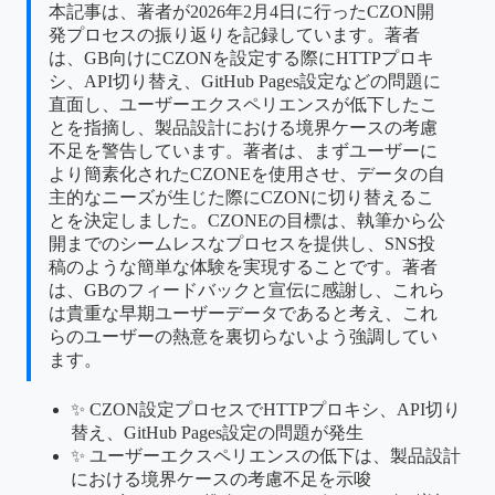
本記事は、著者が2026年2月4日に行ったCZON開
発プロセスの振り返りを記録しています。著者
は、GB向けにCZONを設定する際にHTTPプロキ
シ、API切り替え、GitHub Pages設定などの問題に
直面し、ユーザーエクスペリエンスが低下したこ
とを指摘し、製品設計における境界ケースの考慮
不足を警告しています。著者は、まずユーザーに
より簡素化されたCZONEを使用させ、データの自
主的なニーズが生じた際にCZONに切り替えるこ
とを決定しました。CZONEの目標は、執筆から公
開までのシームレスなプロセスを提供し、SNS投
稿のような簡単な体験を実現することです。著者
は、GBのフィードバックと宣伝に感謝し、これら
は貴重な早期ユーザーデータであると考え、これ
らのユーザーの熱意を裏切らないよう強調してい
ます。
✨ CZON設定プロセスでHTTPプロキシ、API切り
替え、GitHub Pages設定の問題が発生
✨ ユーザーエクスペリエンスの低下は、製品設計
における境界ケースの考慮不足を示唆