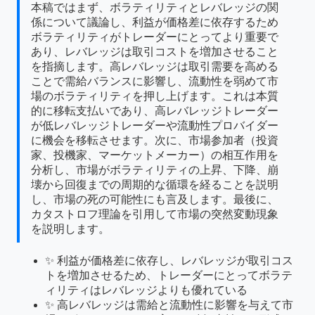
本稿ではまず、ボラティリティとレバレッジの関
係について議論し、利益が価格差に依存するため
ボラティリティがトレーダーにとってより重要で
あり、レバレッジは取引コストを増加させること
を指摘します。高レバレッジは取引需要を高める
ことで需給バランスに影響し、流動性を弱めて市
場のボラティリティを押し上げます。これは本質
的に移転支払いであり、高レバレッジトレーダー
が低レバレッジトレーダーや流動性プロバイダー
に機会を移転させます。次に、市場参加者（投資
家、投機家、マーケットメーカー）の相互作用を
分析し、市場がボラティリティの上昇、下降、崩
壊から回復までの周期的な循環を経ることを説明
し、市場の死の可能性にも言及します。最後に、
カタストロフ理論を引用して市場の突然変動現象
を説明します。
✨ 利益が価格差に依存し、レバレッジが取引コス
トを増加させるため、トレーダーにとってボラテ
ィリティはレバレッジよりも優れている
✨ 高レバレッジは需給と流動性に影響を与えて市