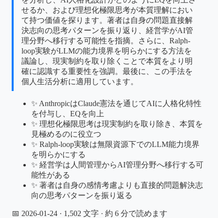
せるか、および理想化極限思考が本質理解におい
て持つ価値を探ります。著者は自身の問題直接解
決志向の思考パターンを振り返り、経営学がAI管
理分野へ移行する可能性を指摘。さらに、Ralph-
loop実験がLLMの能力境界を明らかにする方法を
議論し、現実制約を取り除くことで本質をより明
確に認識する重要性を強調。最後に、この手法を
個人生活分析に適用しています。
✨ AnthropicはClaude憲法を通じてAIに人格化特性
を付与し、EQを向上
✨ 理想化極限思考は現実制約を取り除き、本質を
見極めるのに役立つ
✨ Ralph-loop実験は無限資源下でのLLM能力境界
を明らかにする
✨ 経営学は人間管理からAI管理分野へ移行する可
能性がある
✨ 著者は自身の感情考慮よりも直接的問題解決志
向の思考パターンを振り返る
📅 2026-01-24
· 1,502 文字 · 約 6 分で読めます