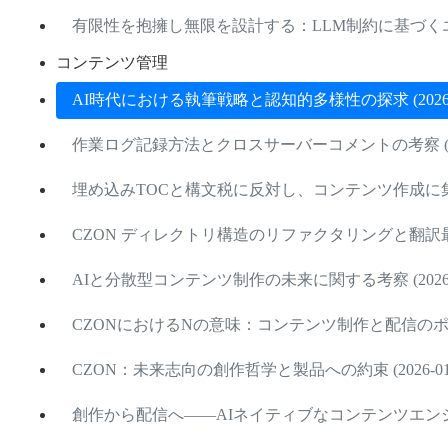
有限性を抱擁し無限を設計する：LLM制約に基づくエージ
コンテンツ管理
AI時代における執筆戦略と認知的多様性の探求 (2026-0
作業ログ記録方法とクロスサーバーコメントの考察 (2026
埋め込みTOCと構文税に反対し、コンテンツ作成に集中 (2
CZON ディレクトリ構造のリファクタリングと翻訳最適化 (
AIと分散型コンテンツ制作の未来に関する考察 (2026-0
CZONにおけるNの意味：コンテンツ制作と配信のポテンシ
CZON：未来志向の創作哲学と製品への約束 (2026-01-
創作から配信へ――AIネイティブなコンテンツエンジンの構築