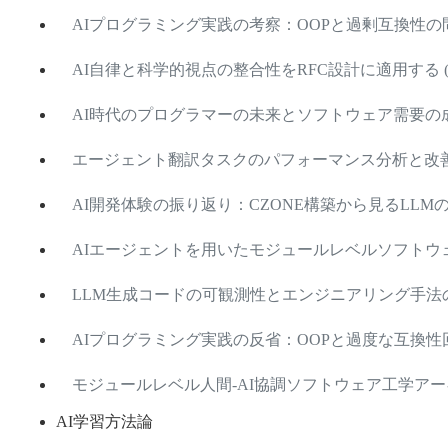
AIプログラミング実践の考察：OOPと過剰互換性の問題 (2
AI自律と科学的視点の整合性をRFC設計に適用する (2026
AI時代のプログラマーの未来とソフトウェア需要の成長トレ
エージェント翻訳タスクのパフォーマンス分析と改善案 (20
AI開発体験の振り返り：CZONE構築から見るLLMの限界と
AIエージェントを用いたモジュールレベルソフトウェア工
LLM生成コードの可観測性とエンジニアリング手法の考察 (
AIプログラミング実践の反省：OOPと過度な互換性回避 (2
モジュールレベル人間-AI協調ソフトウェア工学アーキテクチ
AI学習方法論