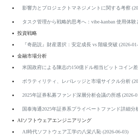
影響力とプロジェクトマネジメントに関する考察 (2026-
タスク管理から戦略的思考へ：vibe-kanban 使用体験と考察 
投資戦略
『奇葩説』財産選択：安定成長 vs 階級突破 (2026-01-2
金融市場分析
米国政府による陳志の150億ドル相当ビットコイン差し押さえ
ボラティリティ、レバレッジと市場サイクル分析 (2026-
2025年証券私募ファンド深層分析会議の所感 (2026-01-
国泰海通2025年証券系プライベートファンド詳細分析 (202
AIソフトウェアエンジニアリング
AI時代ソフトウェア工学の八栄八恥 (2026-06-03)