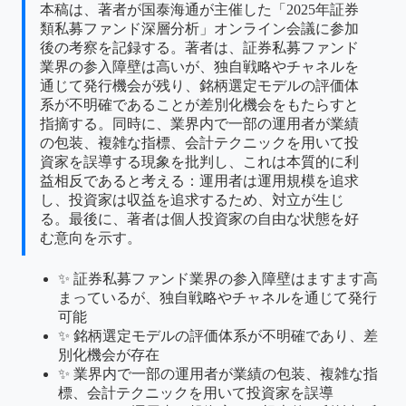
本稿は、著者が国泰海通が主催した「2025年証券
類私募ファンド深層分析」オンライン会議に参加
後の考察を記録する。著者は、証券私募ファンド
業界の参入障壁は高いが、独自戦略やチャネルを
通じて発行機会が残り、銘柄選定モデルの評価体
系が不明確であることが差別化機会をもたらすと
指摘する。同時に、業界内で一部の運用者が業績
の包装、複雑な指標、会計テクニックを用いて投
資家を誤導する現象を批判し、これは本質的に利
益相反であると考える：運用者は運用規模を追求
し、投資家は収益を追求するため、対立が生じ
る。最後に、著者は個人投資家の自由な状態を好
む意向を示す。
✨ 証券私募ファンド業界の参入障壁はますます高
まっているが、独自戦略やチャネルを通じて発行
可能
✨ 銘柄選定モデルの評価体系が不明確であり、差
別化機会が存在
✨ 業界内で一部の運用者が業績の包装、複雑な指
標、会計テクニックを用いて投資家を誤導