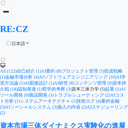
RE:CZ
日本語
All (122)
自己紹介 (1)
AI要約 (8)
プロジェクト管理 (5)
投資戦略
(1)
金融市場分析 (4)
AIソフトウェアエンジニアリング (10)
AI学
習方法論 (1)
AI面接設計 (1)
AI研究 (8)
コンテンツ管理 (9)
資本持
久戦 (18)
認知発達 (1)
哲学的考察 (3)
資本三体力学 (5)
起業 (1)
AI
ツール開発 (9)
製品開発 (3)
トラブルシューティング (2)
AIコス
ト分析 (1)
システムアーキテクチャ (1)
技術ログ (4)
量的金融
(3)
AIソーシャルシステム (3)
個人の内省 (2)
AIスケジューリング
(2)
資本市場三体ダイナミクス実験化の進展