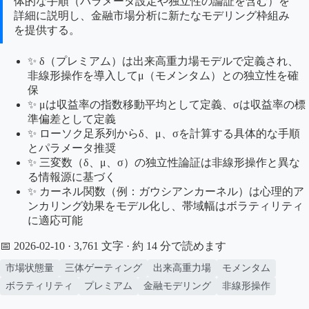
体的な手順（パラメータ設定や独立性の論証を含む）を
詳細に説明し、金融市場分析に新たなモデリング枠組み
を提供する。
✨ δ（プレミアム）は出来高重力場モデルで定義され、
非線形操作を導入してμ（モメンタム）との独立性を確
保
✨ μは収益率の指数移動平均として定義、σは収益率の標
準偏差として定義
✨ ローソク足系列からδ、μ、σを計算する具体的な手順
とパラメータ推奨
✨ 三変数（δ、μ、σ）の独立性論証は非線形操作と異な
る情報源に基づく
✨ カーネル関数（例：ガウシアンカーネル）は心理的ア
ンカリング効果をモデル化し、帯域幅はボラティリティ
に適応可能
📅 2026-02-10
· 3,761 文字 · 約 14 分で読めます
市場状態量
三体ゲーティング
出来高重力場
モメンタム
ボラティリティ
プレミアム
金融モデリング
非線形操作