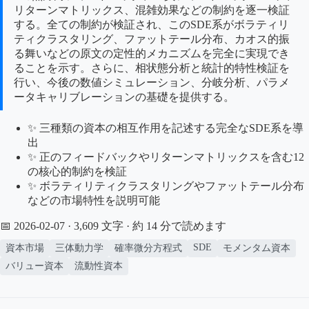
リターンマトリックス、混雑効果などの制約を逐一検証
する。全ての制約が検証され、このSDE系がボラティリ
ティクラスタリング、ファットテール分布、カオス的振
る舞いなどの原文の定性的メカニズムを完全に実現でき
ることを示す。さらに、相状態分析と統計的特性検証を
行い、今後の数値シミュレーション、分岐分析、パラメ
ータキャリブレーションの基礎を提供する。
✨ 三種類の資本の相互作用を記述する完全なSDE系を導
出
✨ 正のフィードバックやリターンマトリックスを含む12
の核心的制約を検証
✨ ボラティリティクラスタリングやファットテール分布
などの市場特性を説明可能
📅 2026-02-07
· 3,609 文字 · 約 14 分で読めます
SDE
資本市場
三体動力学
確率微分方程式
モメンタム資本
バリュー資本
流動性資本