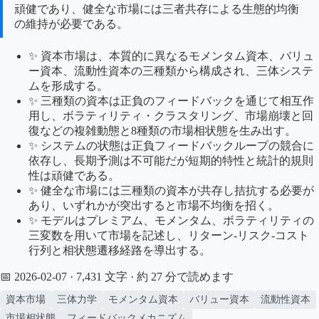
頑健であり、健全な市場には三者共存による生態的均衡
の維持が必要である。
✨ 資本市場は、本質的に異なるモメンタム資本、バリュ
ー資本、流動性資本の三種類から構成され、三体システ
ムを形成する。
✨ 三種類の資本は正負のフィードバックを通じて相互作
用し、ボラティリティ・クラスタリング、市場崩壊と回
復などの複雑動態と8種類の市場相状態を生み出す。
✨ システムの状態は正負フィードバックループの競合に
依存し、長期予測は不可能だが短期的特性と統計的規則
性は頑健である。
✨ 健全な市場には三種類の資本が共存し拮抗する必要が
あり、いずれかが突出すると市場不均衡を招く。
✨ モデルはプレミアム、モメンタム、ボラティリティの
三変数を用いて市場を記述し、リターン-リスク-コスト
行列と相状態遷移経路を導出する。
📅 2026-02-07
· 7,431 文字 · 約 27 分で読めます
資本市場
三体力学
モメンタム資本
バリュー資本
流動性資本
市場相状態
フィードバックメカニズム