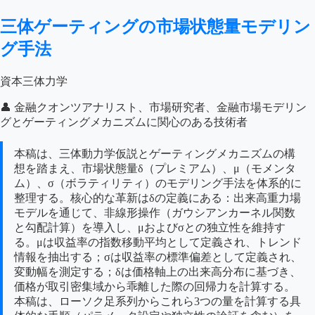
三体ゲーティングの市場状態量モデリン
グ手法
資本三体力学
👤 金融クオンツアナリスト、市場研究者、金融市場モデリン
グとゲーティングメカニズムに関心のある技術者
本稿は、三体動力学仮説とゲーティングメカニズムの構
想を踏まえ、市場状態量δ（プレミアム）、μ（モメンタ
ム）、σ（ボラティリティ）のモデリング手法を体系的に
整理する。核心的な革新はδの定義にある：出来高重力場
モデルを通じて、非線形操作（ガウシアンカーネル関数
と勾配計算）を導入し、μおよびσとの独立性を維持す
る。μは収益率の指数移動平均として定義され、トレンド
情報を抽出する；σは収益率の標準偏差として定義され、
変動幅を測定する；δは価格軸上の出来高分布に基づき、
価格が取引密集域から乖離した際の回帰力を計算する。
本稿は、ローソク足系列からこれら3つの量を計算する具