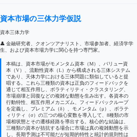
資本市場の三体力学仮説
資本三体力学
👤 金融研究者、クオンツアナリスト、市場参加者、経済学学
生、および資本市場力学に関心を持つ専門家。
本稿は、資本市場がモメンタム資本（M）、バリュー資
本（V）、流動性資本（L）から構成される三体システム
であり、天体力学における三体問題に類似していると提
唱する。これら三種類の資本は正負のフィードバックを
通じて相互作用し、ボラティリティ・クラスタリング、
市場崩壊と回復などの複雑な動態を生み出す。各資本の
行動特性、相互作用メカニズム、フィードバックループ
を定義し、プレミアム（δ）、モメンタム（μ）、ボラテ
ィリティ（σ）の三つの核心変数を導入して、8種類の市
場相状態とその遷移経路を導出する。核心的な結論は、
三種類の資本が拮抗する場合に市場は真の複雑動態を示
し、長期予測は不可能だが短期的特性と統計的規則性は