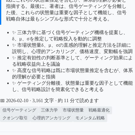
指摘する。最後に、著者は、信号ゲーティングを分離し
た後、これらの状態量は重要な因子として機能し、信号
戦略自体は最もシンプルな形式で十分と考える。
✨ 三体力学に基づく信号ゲーティング機構を提案し、
δ、μ、σを推定して戦略投入を動的に調整
✨ 市場状態量δ、μ、σの直感的理解と推定方法を詳細に
説明し、心理的アンカリング、価格速度、変動幅を強調
✨ 推定有効性の判断基準として、ゲーティング効果によ
る戦略収益向上を議論
✨ 高度な信号戦略は既に市場状態量推定を含むが、体系
的理解が必要と指摘
✨ ゲーティング分離後、状態量は重要な因子として機能
し、信号戦略設計を簡素化できると考える
📅 2026-02-10
· 3,161 文字 · 約 11 分で読めます
信号ゲーティング
三体力学
市場状態量
戦略最適化
クオンツ取引
心理的アンカリング
モメンタム戦略