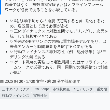
顕著ではなく、複数周期実験またはオフラインフレーム
ワークが必要であることを示唆している。
✨ δを移動平均からの逸脱で定義するとμに退化するた
め、逸脱度として扱う必要がある
✨ 三体ダイナミクスは対数空間でモデリングし、次元を
統一して解釈すべきである
✨ 将来のδモデリングの方向は重力場モデルであり、出
来高アンカーと時間減衰を考慮する必要がある
✨ 行動ファイナンスの非対称性（例：処分効果）はδモ
デリングの鍵である
✨ ゲート戦略の実験には複数周期またはオフラインフレ
ームワークが必要であり、同一周期での微調整では利益
が低い
📅 2026-04-20
· 5,729 文字 · 約 20 分で読めます
Pine Script
三体ダイナミクス
市場状態量
δモデリング
重力場
行動ファイナンス
実験検証