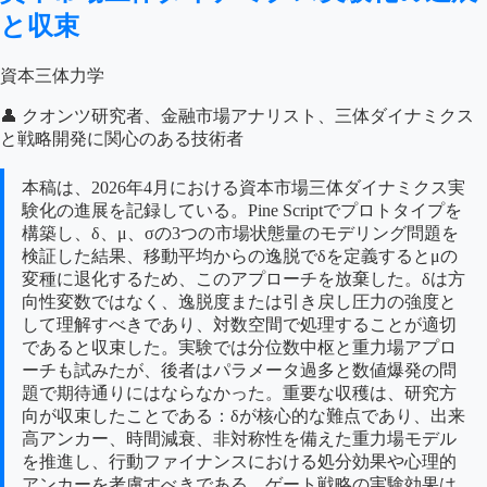
と収束
資本三体力学
👤 クオンツ研究者、金融市場アナリスト、三体ダイナミクス
と戦略開発に関心のある技術者
本稿は、2026年4月における資本市場三体ダイナミクス実
験化の進展を記録している。Pine Scriptでプロトタイプを
構築し、δ、μ、σの3つの市場状態量のモデリング問題を
検証した結果、移動平均からの逸脱でδを定義するとμの
変種に退化するため、このアプローチを放棄した。δは方
向性変数ではなく、逸脱度または引き戻し圧力の強度と
して理解すべきであり、対数空間で処理することが適切
であると収束した。実験では分位数中枢と重力場アプロ
ーチも試みたが、後者はパラメータ過多と数値爆発の問
題で期待通りにはならなかった。重要な収穫は、研究方
向が収束したことである：δが核心的な難点であり、出来
高アンカー、時間減衰、非対称性を備えた重力場モデル
を推進し、行動ファイナンスにおける処分効果や心理的
アンカーを考慮すべきである。ゲート戦略の実験効果は