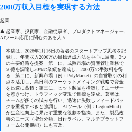
2000万収入目標を実現する方法
起業
👤 起業家、投資家、金融従事者、プロダクトマネージャー、
AIツール応用に関心のある人々
本稿は、2026年1月16日の著者のスタートアップ思考を記
録し、年間収入2000万の目標達成方法を中心に展開。3つ
の主要経路を提案：第一に、成熟市場の資産管理業務で
50億を調達し20%の業績を達成し、2000万の手数料を得
る；第二に、新興市場（例：PolyMarket）の自営取引の利
点を活用し、高日利のマーケットメイキング戦略で資金
を迅速に蓄積；第三に、ヒット製品を構築してユーザー
を惹きつけ、トラフィック変現で目標を達成。著者は、
チームが多くの試みを行い、迅速に失敗しフィードバッ
クを重視すべきと強調し、AIツール（例：LegionMind）
が生産性向上に果たす重要な役割を指摘。また、製品改
善のニーズ（増分分類、日付ラベル、マルチプラットフ
ォーム公開機能）にも言及。