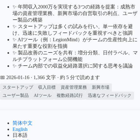
✨ 年間収入2000万を実現する3つの経路を提案：成熟市
場の資産管理業務、新興市場の自営取引の利点、ユーザ
ー製品の構築
✨ スタートアップは多くの試みを行い、単一依存を避
け、迅速に失敗しフィードバックを重視すべきと強調
✨ AIツール（例：LegionMind）がチームの生産性向上に
果たす重要な役割を指摘
✨ 製品改善のニーズを共有：増分分類、日付ラベル、マ
ルチプラットフォーム公開機能
✨ チーム内部での収益化経路選択に関する思考を議論
📅 2026-01-16
· 1,366 文字 · 約 5 分で読めます
スタートアップ
収入目標
資産管理業務
新興市場
ユーザー製品
AIツール
複数経路試行
迅速なフィードバック
简体中文
English
日本語