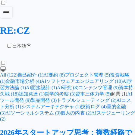
RE:CZ
日本語
All (122)
自己紹介 (1)
AI要約 (8)
プロジェクト管理 (5)
投資戦略
(1)
金融市場分析 (4)
AIソフトウェアエンジニアリング (10)
AI学
習方法論 (1)
AI面接設計 (1)
AI研究 (8)
コンテンツ管理 (9)
資本持
久戦 (18)
認知発達 (1)
哲学的考察 (3)
資本三体力学 (5)
起業 (1)
AI
ツール開発 (9)
製品開発 (3)
トラブルシューティング (2)
AIコス
ト分析 (1)
システムアーキテクチャ (1)
技術ログ (4)
量的金融
(3)
AIソーシャルシステム (3)
個人の内省 (2)
AIスケジューリング
(2)
2026年スタートアップ思考：複数経路で