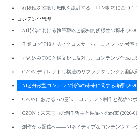
有限性を抱擁し無限を設計する：LLM制約に基づくエージ
コンテンツ管理
AI時代における執筆戦略と認知的多様性の探求 (2026-0
作業ログ記録方法とクロスサーバーコメントの考察 (2026
埋め込みTOCと構文税に反対し、コンテンツ作成に集中 (2
CZON ディレクトリ構造のリファクタリングと翻訳最適化 (
AIと分散型コンテンツ制作の未来に関する考察 (2026-0
CZONにおけるNの意味：コンテンツ制作と配信のポテンシ
CZON：未来志向の創作哲学と製品への約束 (2026-01-
創作から配信へ――AIネイティブなコンテンツエンジンの構築