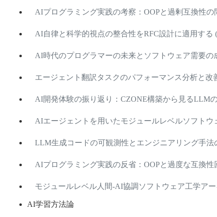
AIプログラミング実践の考察：OOPと過剰互換性の問題 (2
AI自律と科学的視点の整合性をRFC設計に適用する (2026
AI時代のプログラマーの未来とソフトウェア需要の成長トレ
エージェント翻訳タスクのパフォーマンス分析と改善案 (20
AI開発体験の振り返り：CZONE構築から見るLLMの限界と
AIエージェントを用いたモジュールレベルソフトウェア工
LLM生成コードの可観測性とエンジニアリング手法の考察 (
AIプログラミング実践の反省：OOPと過度な互換性回避 (2
モジュールレベル人間-AI協調ソフトウェア工学アーキテクチ
AI学習方法論