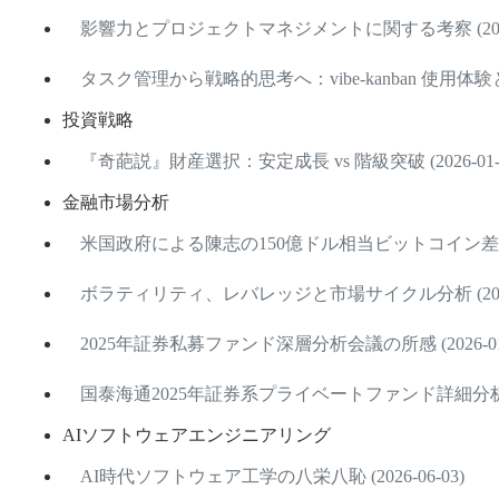
影響力とプロジェクトマネジメントに関する考察 (2026-
タスク管理から戦略的思考へ：vibe-kanban 使用体験と考察 
投資戦略
『奇葩説』財産選択：安定成長 vs 階級突破 (2026-01-2
金融市場分析
米国政府による陳志の150億ドル相当ビットコイン差し押さえ
ボラティリティ、レバレッジと市場サイクル分析 (2026-
2025年証券私募ファンド深層分析会議の所感 (2026-01-
国泰海通2025年証券系プライベートファンド詳細分析 (202
AIソフトウェアエンジニアリング
AI時代ソフトウェア工学の八栄八恥 (2026-06-03)