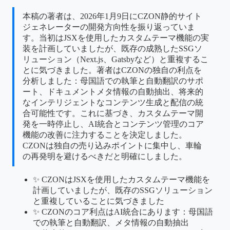
本稿の著者は、2026年1月9日にCZON静的サイト
ジェネレーターの開発方向性を振り返っていま
す。当初はJSXを使用したカスタムテーマ機能の実
装を計画していましたが、既存の成熟したSSGソ
リューション（Next.js、Gatsbyなど）と重複するこ
とに気づきました。著者はCZONの独自の利点を
分析しました：母国語での執筆と自動翻訳のサポ
ート、ドキュメントメタ情報の自動抽出、将来的
なインテリジェントなコンテンツ生成と配信の統
合可能性です。これに基づき、カスタムテーマ開
発を一時停止し、AI統合とコンテンツ管理のコア
機能の改善に注力することを決定しました。
CZONは独自の売り込みポイントに集中し、車輪
の再発明を避けるべきだと明確にしました。
✨ CZONはJSXを使用したカスタムテーマ機能を
計画していましたが、既存のSSGソリューション
と重複していることに気づきました
✨ CZONのコア利点はAI統合にあります：母国語
での執筆と自動翻訳、メタ情報の自動抽出