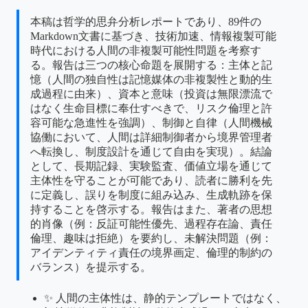
本稿は哲学的思弁分析レポートであり、89件の
Markdown文書に基づき、技術加速、情報複製可能
時代における人間の非複製可能性問題を考察す
る。報告は三つの核心命題を展開する：主体と記
憶（人間の独自性は記憶媒体の非複製性と動的生
成過程に由来）、資本と意味（投資は無限漂流で
はなく生命目標に奉仕すべきで、リスク倫理と許
容可能な急進性を強調）、制御と自律（人間機械
協働において、人間は詳細制御者から境界管理者
へ転換し、制度設計を通じて自由を実現）。結論
として、長期記録、実験監査、価値立場を通じて
主体性を守ることが可能であり、読者に勝利を先
に定義し、誤りを制度に組み込み、生成軌跡を保
持することを啓示する。報告はまた、著者の思想
的肖像（例：反証可能性優先、過程存在論、責任
倫理、趣味は拒絶）を要約し、未解決問題（例：
アイデンティティ責任の境界画定、倫理的制約の
バランス）を提示する。
✨ 人間の主体性は、静的テンプレートではなく、