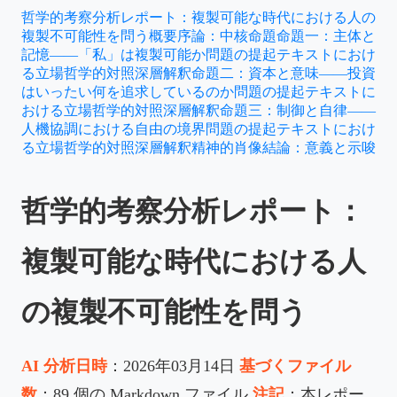
哲学的考察分析レポート：複製可能な時代における人の
複製不可能性を問う
概要
序論：中核命題
命題一：主体と
記憶——「私」は複製可能か
問題の提起
テキストにおけ
る立場
哲学的対照
深層解釈
命題二：資本と意味——投資
はいったい何を追求しているのか
問題の提起
テキストに
おける立場
哲学的対照
深層解釈
命題三：制御と自律——
人機協調における自由の境界
問題の提起
テキストにおけ
る立場
哲学的対照
深層解釈
精神的肖像
結論：意義と示唆
哲学的考察分析レポート：
複製可能な時代における人
の複製不可能性を問う
AI 分析日時
：2026年03月14日
基づくファイル
数
：89 個の Markdown ファイル
注記
：本レポー