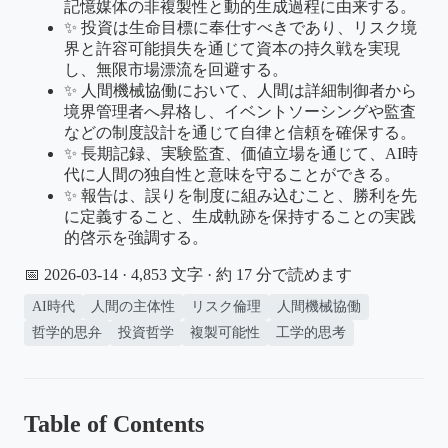
記憶媒体の非複製性と動的生成過程に由来する。
✨ 投資は生命目標に奉仕すべきであり、リスク境
界と許容可能損失を通じて資本の持久戦を実現
し、無限市場漂流を回避する。
✨ 人間機械協働において、人間は詳細制御者から
境界管理者へ昇格し、イベントソーシングや監査
などの制度設計を通じて自律と信頼を確保する。
✨ 長期記録、実験監査、価値立場を通じて、AI時
代に人間の独自性と意味を守ることができる。
✨ 報告は、誤りを制度に組み込むこと、勝利を先
に定義すること、生成軌跡を保持することの実践
的啓示を強調する。
📅 2026-03-14
· 4,853 文字 · 約 17 分で読めます
AI時代
人間の主体性
リスク倫理
人間機械協働
哲学的思弁
投資哲学
複製可能性
工学的思考
Table of Contents