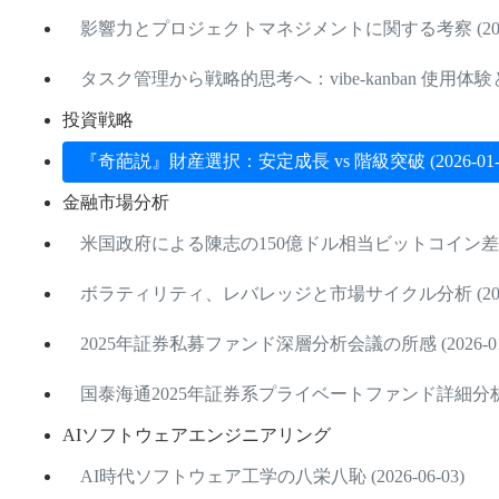
影響力とプロジェクトマネジメントに関する考察 (2026-
タスク管理から戦略的思考へ：vibe-kanban 使用体験と考察 
投資戦略
『奇葩説』財産選択：安定成長 vs 階級突破 (2026-01-2
金融市場分析
米国政府による陳志の150億ドル相当ビットコイン差し押さえ
ボラティリティ、レバレッジと市場サイクル分析 (2026-
2025年証券私募ファンド深層分析会議の所感 (2026-01-
国泰海通2025年証券系プライベートファンド詳細分析 (202
AIソフトウェアエンジニアリング
AI時代ソフトウェア工学の八栄八恥 (2026-06-03)