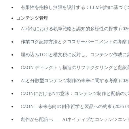
有限性を抱擁し無限を設計する：LLM制約に基づくエージ
コンテンツ管理
AI時代における執筆戦略と認知的多様性の探求 (2026-0
作業ログ記録方法とクロスサーバーコメントの考察 (2026
埋め込みTOCと構文税に反対し、コンテンツ作成に集中 (2
CZON ディレクトリ構造のリファクタリングと翻訳最適化 (
AIと分散型コンテンツ制作の未来に関する考察 (2026-0
CZONにおけるNの意味：コンテンツ制作と配信のポテンシ
CZON：未来志向の創作哲学と製品への約束 (2026-01-
創作から配信へ――AIネイティブなコンテンツエンジンの構築