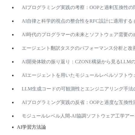
AIプログラミング実践の考察：OOPと過剰互換性の問題 (2
AI自律と科学的視点の整合性をRFC設計に適用する (2026
AI時代のプログラマーの未来とソフトウェア需要の成長トレ
エージェント翻訳タスクのパフォーマンス分析と改善案 (20
AI開発体験の振り返り：CZONE構築から見るLLMの限界と
AIエージェントを用いたモジュールレベルソフトウェア工
LLM生成コードの可観測性とエンジニアリング手法の考察 (
AIプログラミング実践の反省：OOPと過度な互換性回避 (2
モジュールレベル人間-AI協調ソフトウェア工学アーキテクチ
AI学習方法論