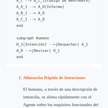
   A_C --> A_C_1[Código de Benchmark]

   A_A_1 --> A_D[Informe]

   A_B_1 --> A_D

   A_C_1 --> A_D

   end

   subgraph Humano

   H_1[Intención] -->|Despachar| A_1

   A_D -->|Revisar| H_1

Alineación Rápida de Intenciones
El humano, a través de una descripción de
intención, se alinea rápidamente con el
Agente sobre los requisitos funcionales del