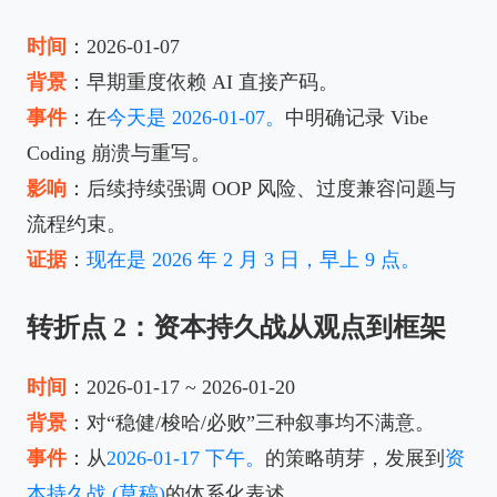
时间
：2026-01-07
背景
：早期重度依赖 AI 直接产码。
事件
：在
今天是 2026-01-07。
中明确记录 Vibe
Coding 崩溃与重写。
影响
：后续持续强调 OOP 风险、过度兼容问题与
流程约束。
证据
：
现在是 2026 年 2 月 3 日，早上 9 点。
转折点 2：资本持久战从观点到框架
时间
：2026-01-17 ~ 2026-01-20
背景
：对“稳健/梭哈/必败”三种叙事均不满意。
事件
：从
2026-01-17 下午。
的策略萌芽，发展到
资
本持久战 (草稿)
的体系化表述。