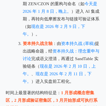
期 ZEN/CZON 的重构与命名（如
今天是
2026 年 1 月 8 日，晚上。
）进入 AI 集成
期，再转向低摩擦发布与链接可验证体系
（如
现在是 2026 年 2 月 9 日，下
午。
）。
资本持久战主轴
：由
资本持久战 (草稿)
提
出战略命题，经
资本持久战：理念重申与
讨论
完成语义澄清，再通过 SandTable 实
验链条（
现在是 2026 年 2 月 10 日，上
午。
、
现在是 2026 年 2 月 11 日，下
午。
）进入实盘前工程化。
时间上最显著的结构特征是：
1 月形成概念密集
区，2 月形成验证密集区，3 月开始形成可执行系