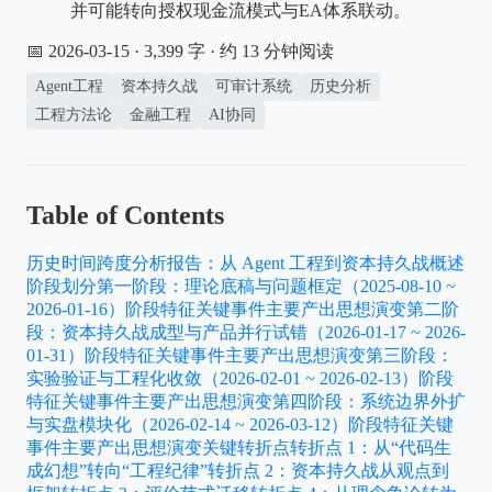
并可能转向授权现金流模式与EA体系联动。
📅 2026-03-15
· 3,399 字 · 约 13 分钟阅读
Agent工程
资本持久战
可审计系统
历史分析
工程方法论
金融工程
AI协同
Table of Contents
历史时间跨度分析报告：从 Agent 工程到资本持久战
概述
阶段划分
第一阶段：理论底稿与问题框定（2025-08-10 ~
2026-01-16）
阶段特征
关键事件
主要产出
思想演变
第二阶
段：资本持久战成型与产品并行试错（2026-01-17 ~ 2026-
01-31）
阶段特征
关键事件
主要产出
思想演变
第三阶段：
实验验证与工程化收敛（2026-02-01 ~ 2026-02-13）
阶段
特征
关键事件
主要产出
思想演变
第四阶段：系统边界外扩
与实盘模块化（2026-02-14 ~ 2026-03-12）
阶段特征
关键
事件
主要产出
思想演变
关键转折点
转折点 1：从“代码生
成幻想”转向“工程纪律”
转折点 2：资本持久战从观点到