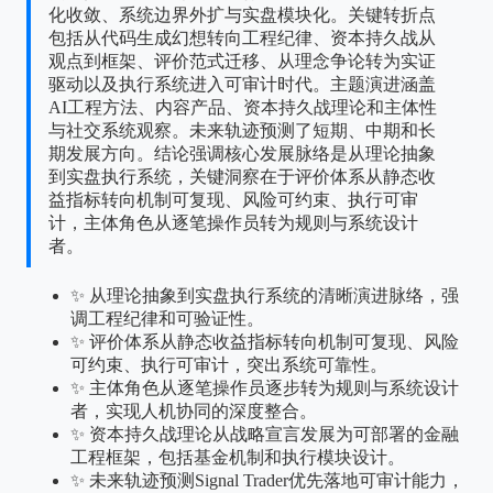
化收敛、系统边界外扩与实盘模块化。关键转折点
包括从代码生成幻想转向工程纪律、资本持久战从
观点到框架、评价范式迁移、从理念争论转为实证
驱动以及执行系统进入可审计时代。主题演进涵盖
AI工程方法、内容产品、资本持久战理论和主体性
与社交系统观察。未来轨迹预测了短期、中期和长
期发展方向。结论强调核心发展脉络是从理论抽象
到实盘执行系统，关键洞察在于评价体系从静态收
益指标转向机制可复现、风险可约束、执行可审
计，主体角色从逐笔操作员转为规则与系统设计
者。
✨ 从理论抽象到实盘执行系统的清晰演进脉络，强
调工程纪律和可验证性。
✨ 评价体系从静态收益指标转向机制可复现、风险
可约束、执行可审计，突出系统可靠性。
✨ 主体角色从逐笔操作员逐步转为规则与系统设计
者，实现人机协同的深度整合。
✨ 资本持久战理论从战略宣言发展为可部署的金融
工程框架，包括基金机制和执行模块设计。
✨ 未来轨迹预测Signal Trader优先落地可审计能力，