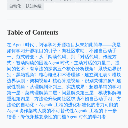
自动化
认知构建
Table of Contents
在 Agent 时代，阅读学习开源项目从未如此简单——我是
如何学习开源项目的
引子：向社区求助，不如自己动手
一、范式转变：从「阅读代码」到「对话代码」
传统方
式：被动阅读的困境
Agent 时代：主动对话的力量
二、提
问的艺术：有章法的探索
五个核心分析视角
1. 系统边界识
别：黑箱视角
2. 核心概念和术语理解：建立词汇表
3. 模块
边界识别：架构视角
4. 核心算法视角：识别关键抽象
5. 建
设性视角：从理解到评判
三、实践成果：超越单纯的学习
第一层：架构理解
第二层：问题解决
第三层：模块拆解与
重组
第四层：方法论升级
向社区求助不如自己动手
四、方
法论的自动化：Agentic 工程的进化
标准化的潜力
可能的
Agent 协作架构
人类的不可替代性
Agentic 工程的下一步
结语：降低穿越复杂性的门槛
Agent 时代的学习者