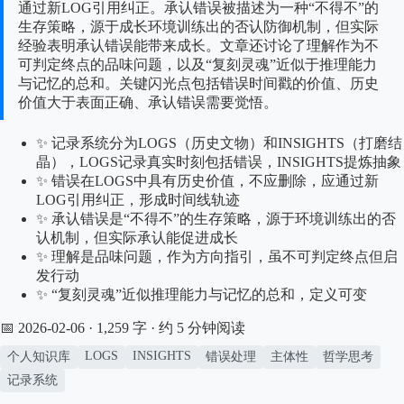
通过新LOG引用纠正。承认错误被描述为一种“不得不”的
生存策略，源于成长环境训练出的否认防御机制，但实际
经验表明承认错误能带来成长。文章还讨论了理解作为不
可判定终点的品味问题，以及“复刻灵魂”近似于推理能力
与记忆的总和。关键闪光点包括错误时间戳的价值、历史
价值大于表面正确、承认错误需要觉悟。
✨ 记录系统分为LOGS（历史文物）和INSIGHTS（打磨结
晶），LOGS记录真实时刻包括错误，INSIGHTS提炼抽象
✨ 错误在LOGS中具有历史价值，不应删除，应通过新
LOG引用纠正，形成时间线轨迹
✨ 承认错误是“不得不”的生存策略，源于环境训练出的否
认机制，但实际承认能促进成长
✨ 理解是品味问题，作为方向指引，虽不可判定终点但启
发行动
✨ “复刻灵魂”近似推理能力与记忆的总和，定义可变
📅 2026-02-06
· 1,259 字 · 约 5 分钟阅读
LOGS
INSIGHTS
个人知识库
错误处理
主体性
哲学思考
记录系统