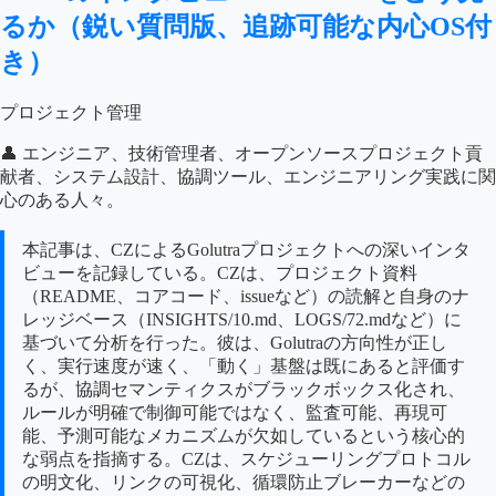
るか（鋭い質問版、追跡可能な内心OS付
き）
プロジェクト管理
👤 エンジニア、技術管理者、オープンソースプロジェクト貢
献者、システム設計、協調ツール、エンジニアリング実践に関
心のある人々。
本記事は、CZによるGolutraプロジェクトへの深いインタ
ビューを記録している。CZは、プロジェクト資料
（README、コアコード、issueなど）の読解と自身のナ
レッジベース（INSIGHTS/10.md、LOGS/72.mdなど）に
基づいて分析を行った。彼は、Golutraの方向性が正し
く、実行速度が速く、「動く」基盤は既にあると評価す
るが、協調セマンティクスがブラックボックス化され、
ルールが明確で制御可能ではなく、監査可能、再現可
能、予測可能なメカニズムが欠如しているという核心的
な弱点を指摘する。CZは、スケジューリングプロトコル
の明文化、リンクの可視化、循環防止ブレーカーなどの