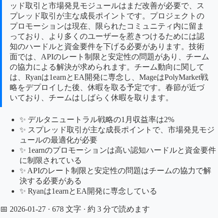
ッド取引と市場発見モジュールはまだ改善が必要で、ス
プレッド取引が主な成長ポイントです。プロジェクトの
プロモーションは現在、限られたコミュニティ内に留ま
っており、より多くのユーザーを惹きつけるためには認
知のハードルと資金要件を下げる必要があります。技術
面では、APIのレート制限と安定性の問題があり、チーム
の協力による解決が求められます。チーム動向に関して
は、Ryanは1earnとEA開発に専念し、MageはPolyMarket戦
略をデプロイした後、休暇を取る予定です。春節が近づ
いており、チームはしばらく休暇を取ります。
✨ デルタニュートラル戦略の1月収益率は2%
✨ スプレッド取引が主な成長ポイントで、市場発見モジ
ュールの最適化が必要
✨ 1earnのプロモーションは高い認知ハードルと資金要件
に制限されている
✨ APIのレート制限と安定性の問題はチームの協力で解
決する必要がある
✨ Ryanは1earnとEA開発に専念している
📅 2026-01-27
· 678 文字 · 約 3 分で読めます