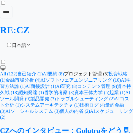
RE:CZ
日本語
All (122)
自己紹介 (1)
AI要約 (8)
プロジェクト管理 (5)
投資戦略
(1)
金融市場分析 (4)
AIソフトウェアエンジニアリング (10)
AI学
習方法論 (1)
AI面接設計 (1)
AI研究 (8)
コンテンツ管理 (9)
資本持
久戦 (18)
認知発達 (1)
哲学的考察 (3)
資本三体力学 (5)
起業 (1)
AI
ツール開発 (9)
製品開発 (3)
トラブルシューティング (2)
AIコス
ト分析 (1)
システムアーキテクチャ (1)
技術ログ (4)
量的金融
(3)
AIソーシャルシステム (3)
個人の内省 (2)
AIスケジューリング
(2)
CZへのインタビュー：Golutraをどう見