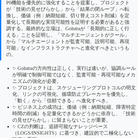
P0機能を優先的に強化することを提案し、プロジェクト
が「技術の見せびらかし」から「結果の閉ループ」へ転
換し、価値（例：納期短縮、切り替えコスト削減）を定
量化して長期的な実現可能性を証明する必要があると強
調する。最終的な立場は、Golutraが「長期的に正しく行
える」ことを証明し、「マルチエージェントがクール」
から「マルチエージェントが監査可能、説明可能、再現
可能」なインフラストラクチャへと進化すべきというも
の。
✨ Golutraの方向性は正しく、実行は速いが、協調ルール
が明確で制御可能ではなく、監査可能・再現可能なメカ
ニズムの強化が必要。
✨ プロジェクトは、スケジューリングプロトコルの明文
化、リンクの可視化、循環防止ブレーカーを優先し、
「動く」から「信頼できる」へ進化すべき。
✨ ビジネス上の成功は、価値（例：納期短縮、障害特定
時間の削減）を定量化できるかどうかに依存し、「技術
の見せびらかし」に留まらないことが重要。
✨ CZの判断は、追跡可能なナレッジベース
（LOGS/INSIGHTS）に基づき、建設的で二極化しない