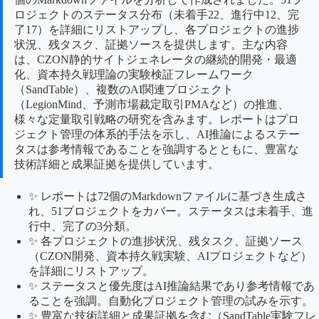
ロジェクトのステータス分布（未着手22、進行中12、完
了17）を詳細にリストアップし、各プロジェクトの進捗
状況、残タスク、証拠ソースを提供します。主な内容
は、CZON静的サイトジェネレータの継続的開発・最適
化、資本持久戦理論の実験検証フレームワーク
（SandTable）、複数のAI関連プロジェクト
（LegionMind、予測市場裁定取引PMAなど）の推進、
様々な定量取引戦略の研究を含みます。レポートはプロ
ジェクト管理の体系的手法を示し、AI推論によるステー
タスは参考情報であることを強調するとともに、豊富な
技術詳細と成果証拠を提供しています。
✨ レポートは72個のMarkdownファイルに基づき生成さ
れ、51プロジェクトをカバー。ステータスは未着手、進
行中、完了の3分類。
✨ 各プロジェクトの進捗状況、残タスク、証拠ソース
（CZON開発、資本持久戦実験、AIプロジェクトなど）
を詳細にリストアップ。
✨ ステータスと優先度はAI推論結果であり参考情報であ
ることを強調。自動化プロジェクト管理の試みを示す。
✨ 豊富な技術詳細と成果証拠を含む（SandTable実験フレ