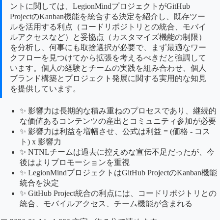
ントに関しては、LegionMindプロジェクトがGitHub
ProjectのKanban機能を統合する決定を紹介し、既存ツー
ルを活用する利点（コードリポジトリとの統合、モバイ
ルアクセスなど）と妥協点（カスタマイズ機能の制限）
を分析し、何事にも取捨選択が必要で、まず最適なワー
クフローを見つけてから拡張を考えるべきだと強調して
います。個人の経験とチームの実践を組み合わせ、個人
ブランド構築とプロジェクト発展に関する実用的な知見
を提供しています。
✨ 影響力は長期的な積み重ねのプロセスであり、継続的
な価値あるコンテンツの産出とコミュニティ参加が必要
✨ 影響力は利益を増幅させ、公式は利益 = (価格 - コス
ト) x 影響力
✨ NTNLチームは過去に控えめな宣伝不足だったが、今
後はよりプロモーションを重視
✨ LegionMindプロジェクトはGitHub ProjectのKanban機能
統合を決定
✨ GitHub Project統合の利点には、コードリポジトリとの
統合、モバイルアクセス、チーム機能が含まれる